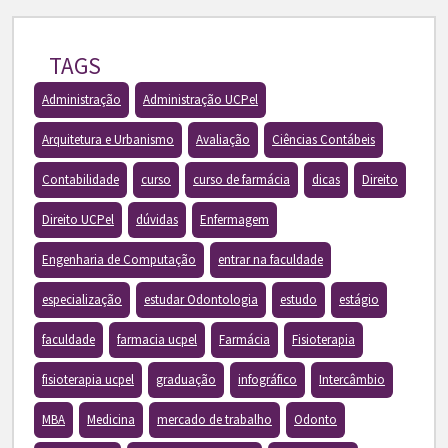
TAGS
Administração
Administração UCPel
Arquitetura e Urbanismo
Avaliação
Ciências Contábeis
Contabilidade
curso
curso de farmácia
dicas
Direito
Direito UCPel
dúvidas
Enfermagem
Engenharia de Computação
entrar na faculdade
especialização
estudar Odontologia
estudo
estágio
faculdade
farmacia ucpel
Farmácia
Fisioterapia
fisioterapia ucpel
graduação
infográfico
Intercâmbio
MBA
Medicina
mercado de trabalho
Odonto