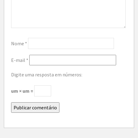
Nome
*
E-mail
*
Digite uma resposta em números:
um × um =