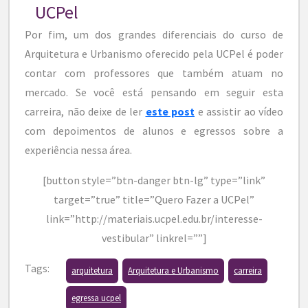
UCPel
Por fim, um dos grandes diferenciais do curso de
Arquitetura e Urbanismo oferecido pela UCPel é poder
contar com professores que também atuam no
mercado. Se você está pensando em seguir esta
carreira, não deixe de ler
este post
e assistir ao vídeo
com depoimentos de alunos e egressos sobre a
experiência nessa área.
[button style=”btn-danger btn-lg” type=”link”
target=”true” title=”Quero Fazer a UCPel”
link=”http://materiais.ucpel.edu.br/interesse-
vestibular” linkrel=””]
Tags:
arquitetura
Arquitetura e Urbanismo
carreira
egressa ucpel