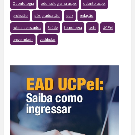
Odontologia
odontologia na ucpel
odonto ucpel
profissão
pós-graduação
quiz
redação
rotina de estudos
Saúde
tecnologia
teste
UCPel
universidade
vestibular