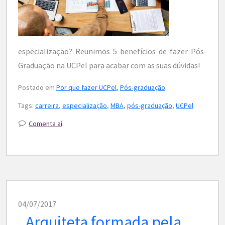
especialização? Reunimos 5 benefícios de fazer Pós-
Graduação na UCPel para acabar com as suas dúvidas!
Postado em
Por que fazer UCPel
,
Pós-graduação
Tags:
carreira
,
especialização
,
MBA
,
pós-graduação
,
UCPel
Comenta aí
04/07/2017
Arquiteta formada pela