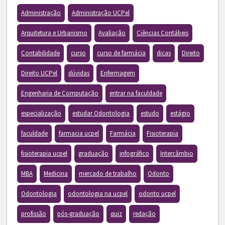
Administração
Administração UCPel
Arquitetura e Urbanismo
Avaliação
Ciências Contábeis
Contabilidade
curso
curso de farmácia
dicas
Direito
Direito UCPel
dúvidas
Enfermagem
Engenharia de Computação
entrar na faculdade
especialização
estudar Odontologia
estudo
estágio
faculdade
farmacia ucpel
Farmácia
Fisioterapia
fisioterapia ucpel
graduação
infográfico
Intercâmbio
MBA
Medicina
mercado de trabalho
Odonto
Odontologia
odontologia na ucpel
odonto ucpel
profissão
pós-graduação
quiz
redação