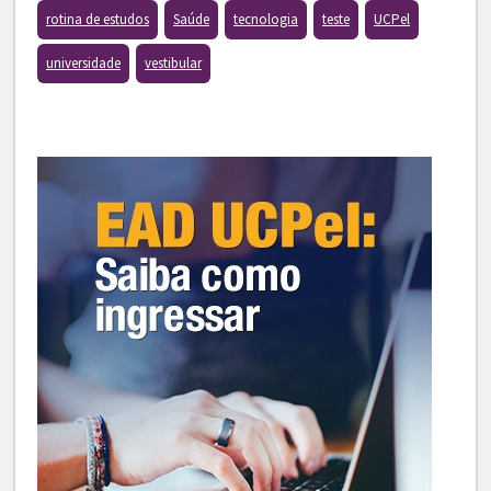
rotina de estudos
Saúde
tecnologia
teste
UCPel
universidade
vestibular