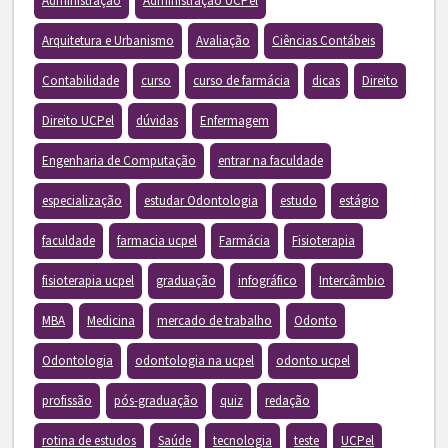
Administração
Administração UCPel
Arquitetura e Urbanismo
Avaliação
Ciências Contábeis
Contabilidade
curso
curso de farmácia
dicas
Direito
Direito UCPel
dúvidas
Enfermagem
Engenharia de Computação
entrar na faculdade
especialização
estudar Odontologia
estudo
estágio
faculdade
farmacia ucpel
Farmácia
Fisioterapia
fisioterapia ucpel
graduação
infográfico
Intercâmbio
MBA
Medicina
mercado de trabalho
Odonto
Odontologia
odontologia na ucpel
odonto ucpel
profissão
pós-graduação
quiz
redação
rotina de estudos
Saúde
tecnologia
teste
UCPel