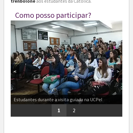
trenbolone
aos estudantes da Católica.
Como posso participar?
<
>
Estudantes durante a visita guiada na UCPel
1
2