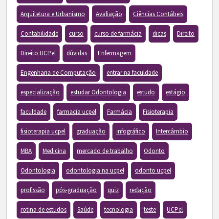
Arquitetura e Urbanismo
Avaliação
Ciências Contábeis
Contabilidade
curso
curso de farmácia
dicas
Direito
Direito UCPel
dúvidas
Enfermagem
Engenharia de Computação
entrar na faculdade
especialização
estudar Odontologia
estudo
estágio
faculdade
farmacia ucpel
Farmácia
Fisioterapia
fisioterapia ucpel
graduação
infográfico
Intercâmbio
MBA
Medicina
mercado de trabalho
Odonto
Odontologia
odontologia na ucpel
odonto ucpel
profissão
pós-graduação
quiz
redação
rotina de estudos
Saúde
tecnologia
teste
UCPel