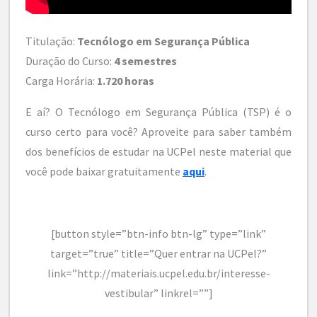
Titulação:
Tecnólogo em Segurança Pública
Duração do Curso:
4 semestres
Carga Horária:
1.720 horas
E aí? O Tecnólogo em Segurança Pública (TSP) é o
curso certo para você? Aproveite para saber também
dos benefícios de estudar na UCPel neste material que
você pode baixar gratuitamente
aqui
.
[button style=”btn-info btn-lg” type=”link”
target=”true” title=”Quer entrar na UCPel?”
link=”http://materiais.ucpel.edu.br/interesse-
vestibular” linkrel=””]