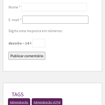
Nome
*
E-mail
*
Digite uma resposta em números:
dezoito − 14 =
TAGS
Administração
Administração UCPel