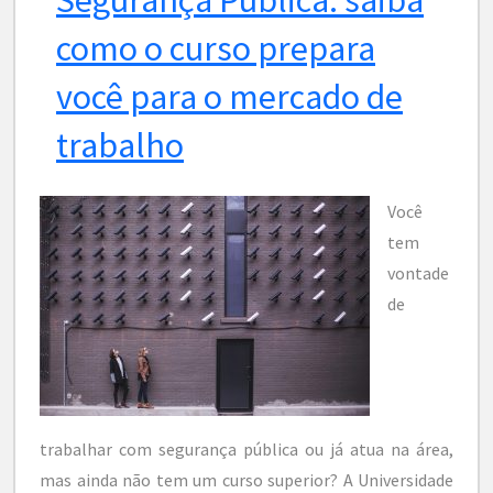
como o curso prepara
você para o mercado de
trabalho
Você
tem
vontade
de
trabalhar com segurança pública ou já atua na área,
mas ainda não tem um curso superior? A Universidade