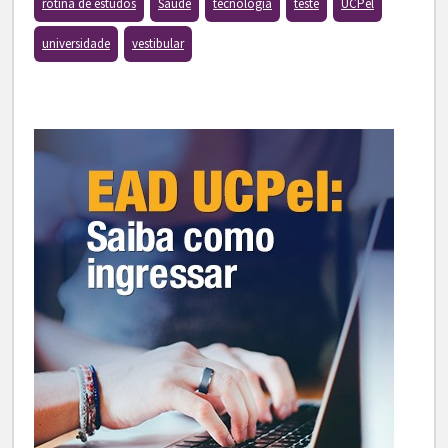
rotina de estudos
Saúde
tecnologia
teste
UCPel
universidade
vestibular