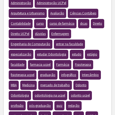
Administração
Administração UCPel
Arquitetura e Urbanismo
Avaliação
Ciências Contábeis
Contabilidade
curso
curso de farmácia
dicas
Direito
Direito UCPel
dúvidas
Enfermagem
Engenharia de Computação
entrar na faculdade
especialização
estudar Odontologia
estudo
estágio
faculdade
farmacia ucpel
Farmácia
Fisioterapia
fisioterapia ucpel
graduação
infográfico
Intercâmbio
MBA
Medicina
mercado de trabalho
Odonto
Odontologia
odontologia na ucpel
odonto ucpel
profissão
pós-graduação
quiz
redação