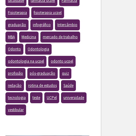
faculdade
farmacia ucpel
Farmácia
Fisioterapia
fisioterapia ucpel
graduação
infográfico
Intercâmbio
MBA
Medicina
mercado de trabalho
Odonto
Odontologia
odontologia na ucpel
odonto ucpel
profissão
pós-graduação
quiz
redação
rotina de estudos
Saúde
tecnologia
teste
UCPel
universidade
vestibular