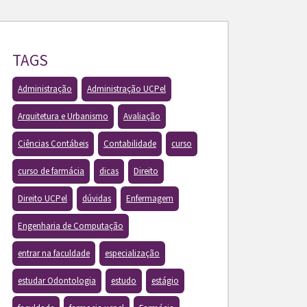
TAGS
Administração
Administração UCPel
Arquitetura e Urbanismo
Avaliação
Ciências Contábeis
Contabilidade
curso
curso de farmácia
dicas
Direito
Direito UCPel
dúvidas
Enfermagem
Engenharia de Computação
entrar na faculdade
especialização
estudar Odontologia
estudo
estágio