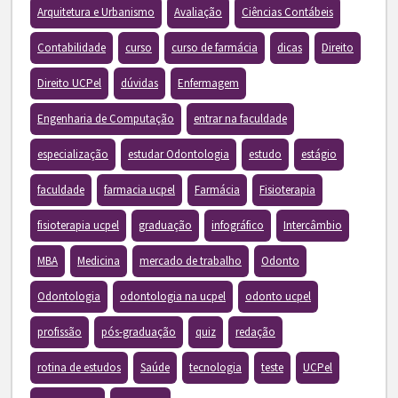
Arquitetura e Urbanismo
Avaliação
Ciências Contábeis
Contabilidade
curso
curso de farmácia
dicas
Direito
Direito UCPel
dúvidas
Enfermagem
Engenharia de Computação
entrar na faculdade
especialização
estudar Odontologia
estudo
estágio
faculdade
farmacia ucpel
Farmácia
Fisioterapia
fisioterapia ucpel
graduação
infográfico
Intercâmbio
MBA
Medicina
mercado de trabalho
Odonto
Odontologia
odontologia na ucpel
odonto ucpel
profissão
pós-graduação
quiz
redação
rotina de estudos
Saúde
tecnologia
teste
UCPel