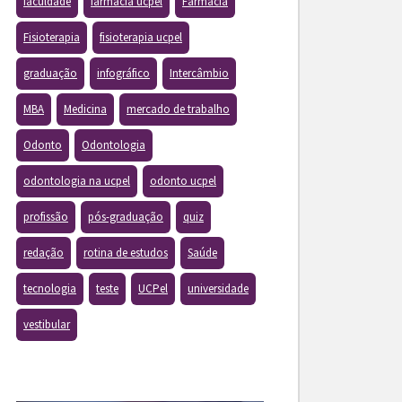
faculdade
farmacia ucpel
Farmácia
Fisioterapia
fisioterapia ucpel
graduação
infográfico
Intercâmbio
MBA
Medicina
mercado de trabalho
Odonto
Odontologia
odontologia na ucpel
odonto ucpel
profissão
pós-graduação
quiz
redação
rotina de estudos
Saúde
tecnologia
teste
UCPel
universidade
vestibular