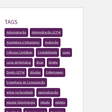
TAGS
Administração
Administração UCPel
Arquitetura e Urbanismo
Avaliação
Ciências Contábeis
Contabilidade
curso
curso de farmácia
dicas
Direito
Direito UCPel
dúvidas
Enfermagem
Engenharia de Computação
entrar na faculdade
especialização
estudar Odontologia
estudo
estágio