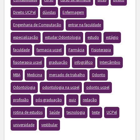
Direito UCPel
dúvidas
Enfermagem
Engenharia de Computação
entrar na faculdade
especialização
estudar Odontologia
estudo
estágio
faculdade
farmacia ucpel
Farmácia
Fisioterapia
fisioterapia ucpel
graduação
infográfico
Intercâmbio
MBA
Medicina
mercado de trabalho
Odonto
Odontologia
odontologia na ucpel
odonto ucpel
profissão
pós-graduação
quiz
redação
rotina de estudos
Saúde
tecnologia
teste
UCPel
universidade
vestibular