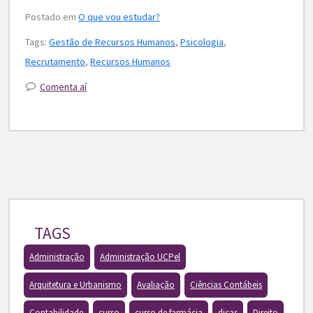
Postado em
O que vou estudar?
Tags:
Gestão de Recursos Humanos
,
Psicologia
,
Recrutamento
,
Recursos Humanos
Comenta aí
TAGS
Administração
Administração UCPel
Arquitetura e Urbanismo
Avaliação
Ciências Contábeis
Contabilidade
curso
curso de farmácia
dicas
Direito