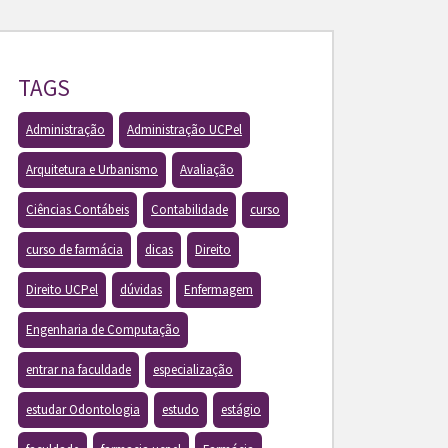
TAGS
Administração
Administração UCPel
Arquitetura e Urbanismo
Avaliação
Ciências Contábeis
Contabilidade
curso
curso de farmácia
dicas
Direito
Direito UCPel
dúvidas
Enfermagem
Engenharia de Computação
entrar na faculdade
especialização
estudar Odontologia
estudo
estágio