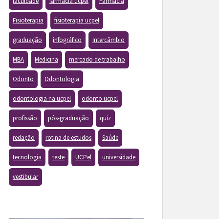
faculdade
farmacia ucpel
Farmácia
Fisioterapia
fisioterapia ucpel
graduação
infográfico
Intercâmbio
MBA
Medicina
mercado de trabalho
Odonto
Odontologia
odontologia na ucpel
odonto ucpel
profissão
pós-graduação
quiz
redação
rotina de estudos
Saúde
tecnologia
teste
UCPel
universidade
vestibular