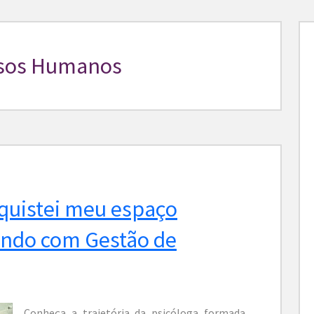
rsos Humanos
quistei meu espaço
ando com Gestão de
Conheça a trajetória da psicóloga formada