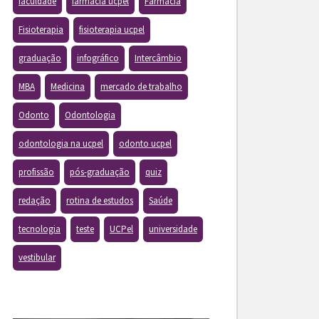
faculdade
farmacia ucpel
Farmácia
Fisioterapia
fisioterapia ucpel
graduação
infográfico
Intercâmbio
MBA
Medicina
mercado de trabalho
Odonto
Odontologia
odontologia na ucpel
odonto ucpel
profissão
pós-graduação
quiz
redação
rotina de estudos
Saúde
tecnologia
teste
UCPel
universidade
vestibular