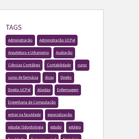
TAGS
Administração
Administração UCPel
Arquitetura e Urbanismo
Avaliação
Ciências Contábeis
Contabilidade
curso
curso de farmácia
dicas
Direito
Direito UCPel
dúvidas
Enfermagem
Engenharia de Computação
entrar na faculdade
especialização
estudar Odontologia
estudo
estágio