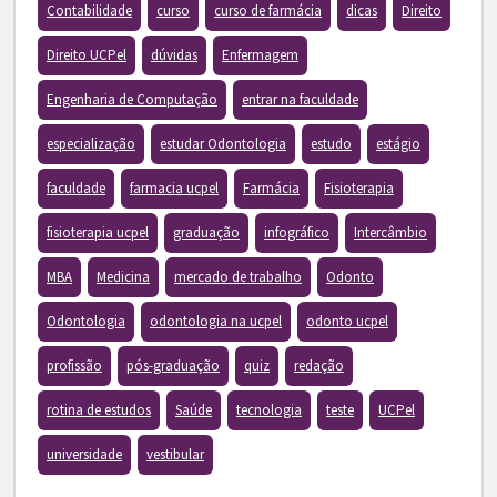
Contabilidade
curso
curso de farmácia
dicas
Direito
Direito UCPel
dúvidas
Enfermagem
Engenharia de Computação
entrar na faculdade
especialização
estudar Odontologia
estudo
estágio
faculdade
farmacia ucpel
Farmácia
Fisioterapia
fisioterapia ucpel
graduação
infográfico
Intercâmbio
MBA
Medicina
mercado de trabalho
Odonto
Odontologia
odontologia na ucpel
odonto ucpel
profissão
pós-graduação
quiz
redação
rotina de estudos
Saúde
tecnologia
teste
UCPel
universidade
vestibular