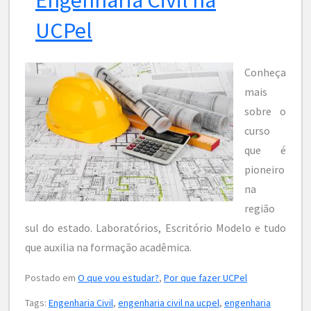
UCPel
Conheça
mais
sobre o
curso
que é
pioneiro
na
região
sul do estado. Laboratórios, Escritório Modelo e tudo
que auxilia na formação acadêmica.
Postado em
O que vou estudar?
,
Por que fazer UCPel
Tags:
Engenharia Civil
,
engenharia civil na ucpel
,
engenharia