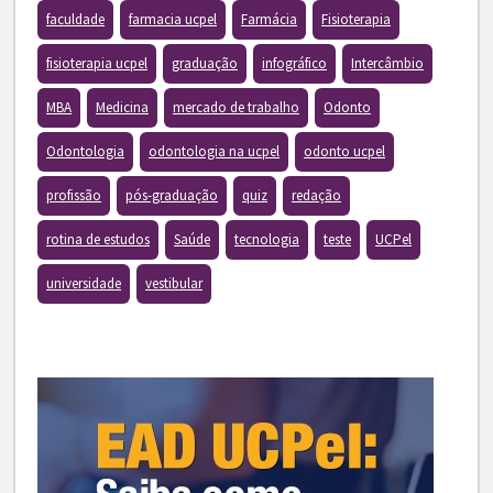
faculdade
farmacia ucpel
Farmácia
Fisioterapia
fisioterapia ucpel
graduação
infográfico
Intercâmbio
MBA
Medicina
mercado de trabalho
Odonto
Odontologia
odontologia na ucpel
odonto ucpel
profissão
pós-graduação
quiz
redação
rotina de estudos
Saúde
tecnologia
teste
UCPel
universidade
vestibular