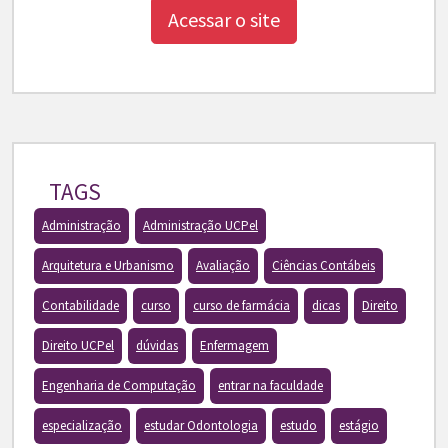
Acessar o site
TAGS
Administração
Administração UCPel
Arquitetura e Urbanismo
Avaliação
Ciências Contábeis
Contabilidade
curso
curso de farmácia
dicas
Direito
Direito UCPel
dúvidas
Enfermagem
Engenharia de Computação
entrar na faculdade
especialização
estudar Odontologia
estudo
estágio