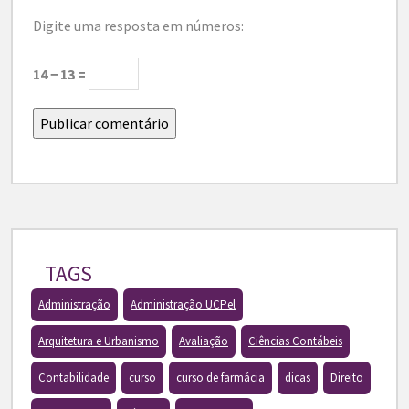
Digite uma resposta em números:
14 − 13 =
TAGS
Administração
Administração UCPel
Arquitetura e Urbanismo
Avaliação
Ciências Contábeis
Contabilidade
curso
curso de farmácia
dicas
Direito