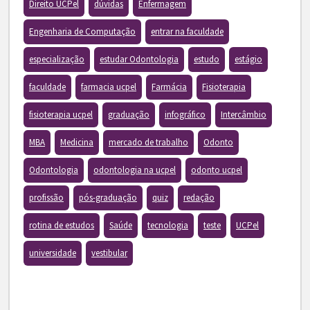
Direito UCPel
dúvidas
Enfermagem
Engenharia de Computação
entrar na faculdade
especialização
estudar Odontologia
estudo
estágio
faculdade
farmacia ucpel
Farmácia
Fisioterapia
fisioterapia ucpel
graduação
infográfico
Intercâmbio
MBA
Medicina
mercado de trabalho
Odonto
Odontologia
odontologia na ucpel
odonto ucpel
profissão
pós-graduação
quiz
redação
rotina de estudos
Saúde
tecnologia
teste
UCPel
universidade
vestibular