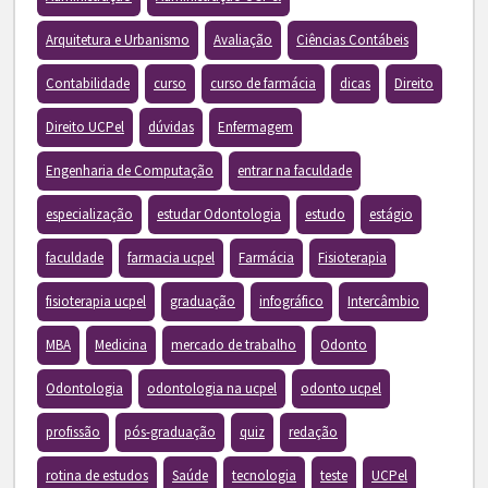
Arquitetura e Urbanismo
Avaliação
Ciências Contábeis
Contabilidade
curso
curso de farmácia
dicas
Direito
Direito UCPel
dúvidas
Enfermagem
Engenharia de Computação
entrar na faculdade
especialização
estudar Odontologia
estudo
estágio
faculdade
farmacia ucpel
Farmácia
Fisioterapia
fisioterapia ucpel
graduação
infográfico
Intercâmbio
MBA
Medicina
mercado de trabalho
Odonto
Odontologia
odontologia na ucpel
odonto ucpel
profissão
pós-graduação
quiz
redação
rotina de estudos
Saúde
tecnologia
teste
UCPel