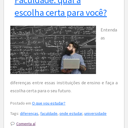
escolha certa para você?
Entenda
as
diferenças entre essas instituições de ensino e faça a
escolha certa para o seu futuro.
Postado em
O que vou estudar?
Tags:
diferenças
,
faculdade
,
onde estudar
,
universidade
Comenta aí