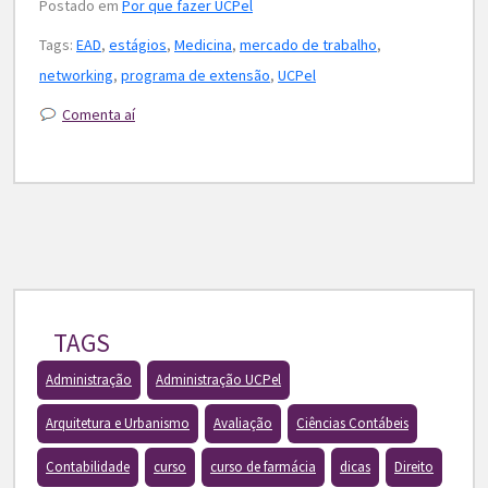
Postado em
Por que fazer UCPel
Tags:
EAD
,
estágios
,
Medicina
,
mercado de trabalho
,
networking
,
programa de extensão
,
UCPel
Comenta aí
TAGS
Administração
Administração UCPel
Arquitetura e Urbanismo
Avaliação
Ciências Contábeis
Contabilidade
curso
curso de farmácia
dicas
Direito