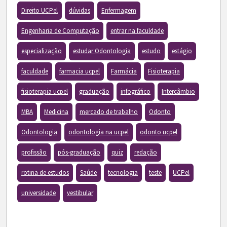
Direito UCPel
dúvidas
Enfermagem
Engenharia de Computação
entrar na faculdade
especialização
estudar Odontologia
estudo
estágio
faculdade
farmacia ucpel
Farmácia
Fisioterapia
fisioterapia ucpel
graduação
infográfico
Intercâmbio
MBA
Medicina
mercado de trabalho
Odonto
Odontologia
odontologia na ucpel
odonto ucpel
profissão
pós-graduação
quiz
redação
rotina de estudos
Saúde
tecnologia
teste
UCPel
universidade
vestibular