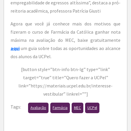
empregabilidade de egressos altíssima”, destaca a pró-
reitoria acadêmica, professora Patrícia Giusti
Agora que você já conhece mais dos motivos que
fizeram o curso de Farmácia da Católica ganhar nota
máxima na avaliação do MEC, baixe gratuitamente
aqui
um guia sobre todas as oportunidades ao alcance
dos alunos da UCPel.
[button style=”btn-info btn-lg” type=”link”
target=”true” title=”Quero fazer a UCPel”
link=”https://materiais.ucpel.edu.br/interesse-
vestibular” linkrel=””]
Tags:
Avaliação
Farmácia
MEC
UCPel