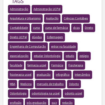
TAGS
Administração
Administração UCPel
Arquitetura e Urbanismo
Avaliação
Ciências Contábeis
Contabilidade
curso
curso de farmácia
dicas
Direito
Direito UCPel
dúvidas
Enfermagem
Engenharia de Computação
entrar na faculdade
especialização
estudar Odontologia
estudo
estágio
faculdade
farmacia ucpel
Farmácia
Fisioterapia
fisioterapia ucpel
graduação
infográfico
Intercâmbio
MBA
Medicina
mercado de trabalho
Odonto
Odontologia
odontologia na ucpel
odonto ucpel
profissão
pós-graduação
quiz
redação