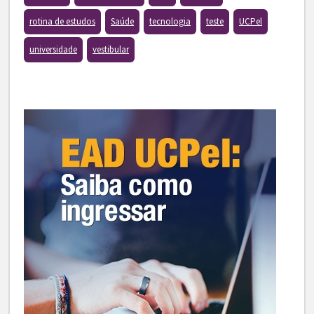
rotina de estudos
Saúde
tecnologia
teste
UCPel
universidade
vestibular