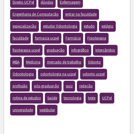
Direito UCPel
dúvidas
Enfermagem
Engenharia de Computação
entrar na faculdade
especialização
estudar Odontologia
estudo
estágio
faculdade
farmacia ucpel
Farmácia
Fisioterapia
fisioterapia ucpel
graduação
infográfico
Intercâmbio
MBA
Medicina
mercado de trabalho
Odonto
Odontologia
odontologia na ucpel
odonto ucpel
profissão
pós-graduação
quiz
redação
rotina de estudos
Saúde
tecnologia
teste
UCPel
universidade
vestibular