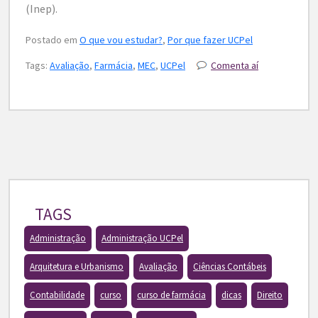
(Inep).
Postado em
O que vou estudar?
,
Por que fazer UCPel
Tags:
Avaliação
,
Farmácia
,
MEC
,
UCPel
Comenta aí
TAGS
Administração
Administração UCPel
Arquitetura e Urbanismo
Avaliação
Ciências Contábeis
Contabilidade
curso
curso de farmácia
dicas
Direito