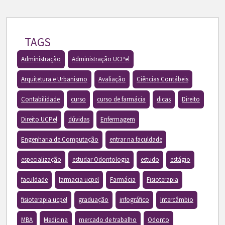
TAGS
Administração
Administração UCPel
Arquitetura e Urbanismo
Avaliação
Ciências Contábeis
Contabilidade
curso
curso de farmácia
dicas
Direito
Direito UCPel
dúvidas
Enfermagem
Engenharia de Computação
entrar na faculdade
especialização
estudar Odontologia
estudo
estágio
faculdade
farmacia ucpel
Farmácia
Fisioterapia
fisioterapia ucpel
graduação
infográfico
Intercâmbio
MBA
Medicina
mercado de trabalho
Odonto