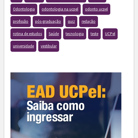
Odontologia
odontologia na ucpel
odonto ucpel
profissão
pós-graduação
quiz
redação
rotina de estudos
Saúde
tecnologia
teste
UCPel
universidade
vestibular