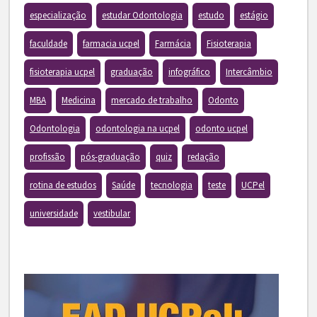
especialização
estudar Odontologia
estudo
estágio
faculdade
farmacia ucpel
Farmácia
Fisioterapia
fisioterapia ucpel
graduação
infográfico
Intercâmbio
MBA
Medicina
mercado de trabalho
Odonto
Odontologia
odontologia na ucpel
odonto ucpel
profissão
pós-graduação
quiz
redação
rotina de estudos
Saúde
tecnologia
teste
UCPel
universidade
vestibular