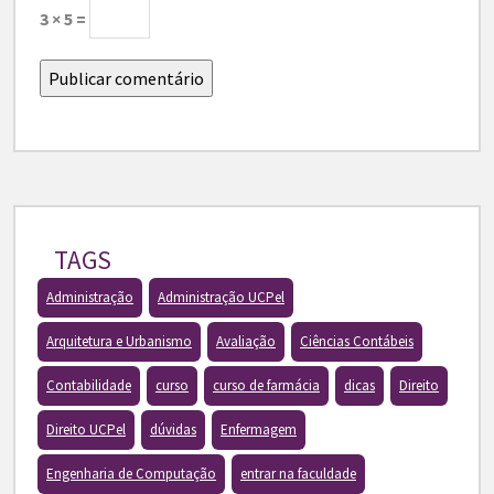
3 × 5 =
TAGS
Administração
Administração UCPel
Arquitetura e Urbanismo
Avaliação
Ciências Contábeis
Contabilidade
curso
curso de farmácia
dicas
Direito
Direito UCPel
dúvidas
Enfermagem
Engenharia de Computação
entrar na faculdade