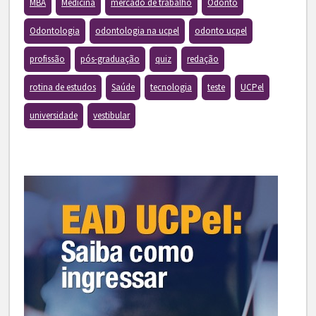
MBA
Medicina
mercado de trabalho
Odonto
Odontologia
odontologia na ucpel
odonto ucpel
profissão
pós-graduação
quiz
redação
rotina de estudos
Saúde
tecnologia
teste
UCPel
universidade
vestibular