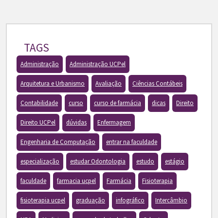
TAGS
Administração
Administração UCPel
Arquitetura e Urbanismo
Avaliação
Ciências Contábeis
Contabilidade
curso
curso de farmácia
dicas
Direito
Direito UCPel
dúvidas
Enfermagem
Engenharia de Computação
entrar na faculdade
especialização
estudar Odontologia
estudo
estágio
faculdade
farmacia ucpel
Farmácia
Fisioterapia
fisioterapia ucpel
graduação
infográfico
Intercâmbio