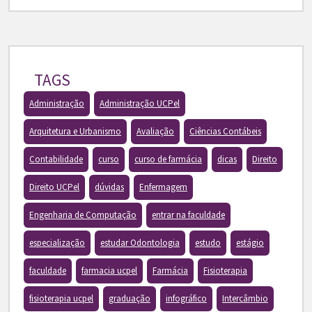
TAGS
Administração
Administração UCPel
Arquitetura e Urbanismo
Avaliação
Ciências Contábeis
Contabilidade
curso
curso de farmácia
dicas
Direito
Direito UCPel
dúvidas
Enfermagem
Engenharia de Computação
entrar na faculdade
especialização
estudar Odontologia
estudo
estágio
faculdade
farmacia ucpel
Farmácia
Fisioterapia
fisioterapia ucpel
graduação
infográfico
Intercâmbio