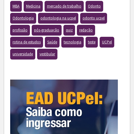
MBA
Medicina
mercado de trabalho
Odonto
Odontologia
odontologia na ucpel
odonto ucpel
profissão
pós-graduação
quiz
redação
rotina de estudos
Saúde
tecnologia
teste
UCPel
universidade
vestibular