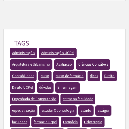
TAGS
Administração
Administração UCPel
Arquitetura e Urbanismo
Avaliação
Ciências Contábeis
Contabilidade
curso
curso de farmácia
dicas
Direito
Direito UCPel
dúvidas
Enfermagem
Engenharia de Computação
entrar na faculdade
especialização
estudar Odontologia
estudo
estágio
faculdade
farmacia ucpel
Farmácia
Fisioterapia