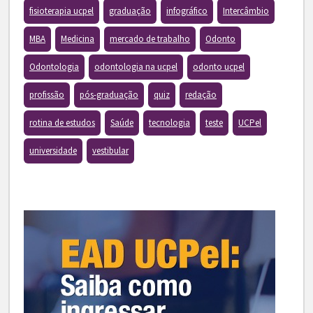
fisioterapia ucpel
graduação
infográfico
Intercâmbio
MBA
Medicina
mercado de trabalho
Odonto
Odontologia
odontologia na ucpel
odonto ucpel
profissão
pós-graduação
quiz
redação
rotina de estudos
Saúde
tecnologia
teste
UCPel
universidade
vestibular