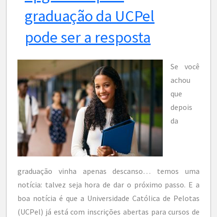
graduação da UCPel
pode ser a resposta
Se você
achou
que
depois
da
graduação vinha apenas descanso… temos uma
notícia: talvez seja hora de dar o próximo passo. E a
boa notícia é que a Universidade Católica de Pelotas
(UCPel) já está com inscrições abertas para cursos de