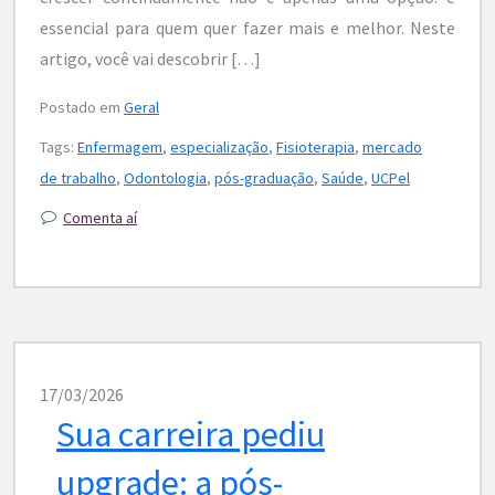
essencial para quem quer fazer mais e melhor. Neste
artigo, você vai descobrir […]
Postado em
Geral
Tags:
Enfermagem
,
especialização
,
Fisioterapia
,
mercado
de trabalho
,
Odontologia
,
pós-graduação
,
Saúde
,
UCPel
Comenta aí
17/03/2026
Sua carreira pediu
upgrade: a pós-