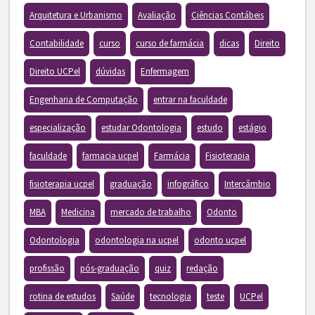
Arquitetura e Urbanismo
Avaliação
Ciências Contábeis
Contabilidade
curso
curso de farmácia
dicas
Direito
Direito UCPel
dúvidas
Enfermagem
Engenharia de Computação
entrar na faculdade
especialização
estudar Odontologia
estudo
estágio
faculdade
farmacia ucpel
Farmácia
Fisioterapia
fisioterapia ucpel
graduação
infográfico
Intercâmbio
MBA
Medicina
mercado de trabalho
Odonto
Odontologia
odontologia na ucpel
odonto ucpel
profissão
pós-graduação
quiz
redação
rotina de estudos
Saúde
tecnologia
teste
UCPel