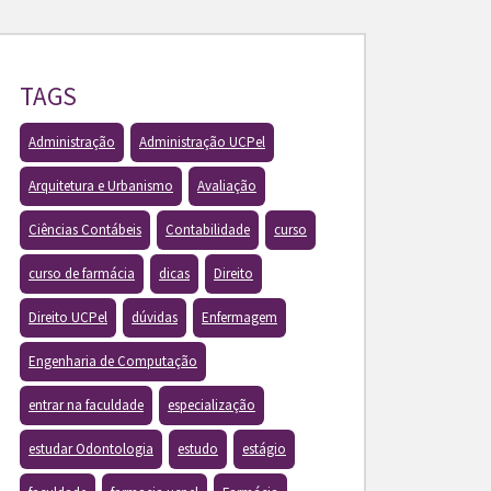
TAGS
Administração
Administração UCPel
Arquitetura e Urbanismo
Avaliação
Ciências Contábeis
Contabilidade
curso
curso de farmácia
dicas
Direito
Direito UCPel
dúvidas
Enfermagem
Engenharia de Computação
entrar na faculdade
especialização
estudar Odontologia
estudo
estágio