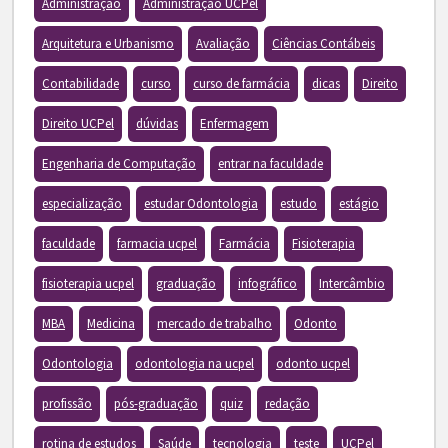
Administração
Administração UCPel
Arquitetura e Urbanismo
Avaliação
Ciências Contábeis
Contabilidade
curso
curso de farmácia
dicas
Direito
Direito UCPel
dúvidas
Enfermagem
Engenharia de Computação
entrar na faculdade
especialização
estudar Odontologia
estudo
estágio
faculdade
farmacia ucpel
Farmácia
Fisioterapia
fisioterapia ucpel
graduação
infográfico
Intercâmbio
MBA
Medicina
mercado de trabalho
Odonto
Odontologia
odontologia na ucpel
odonto ucpel
profissão
pós-graduação
quiz
redação
rotina de estudos
Saúde
tecnologia
teste
UCPel