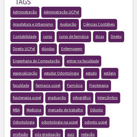
TAGS
Administração
Administração UCPel
Arquitetura e Urbanismo
Avaliação
Ciências Contábeis
Contabilidade
curso
curso de farmácia
dicas
Direito
Direito UCPel
dúvidas
Enfermagem
Engenharia de Computação
entrar na faculdade
especialização
estudar Odontologia
estudo
estágio
faculdade
farmacia ucpel
Farmácia
Fisioterapia
fisioterapia ucpel
graduação
infográfico
Intercâmbio
MBA
Medicina
mercado de trabalho
Odonto
Odontologia
odontologia na ucpel
odonto ucpel
profissão
pós-graduação
quiz
redação