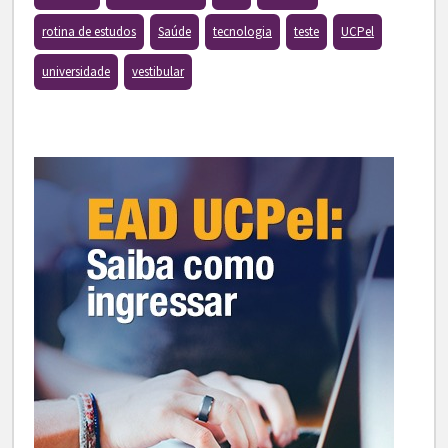
rotina de estudos
Saúde
tecnologia
teste
UCPel
universidade
vestibular