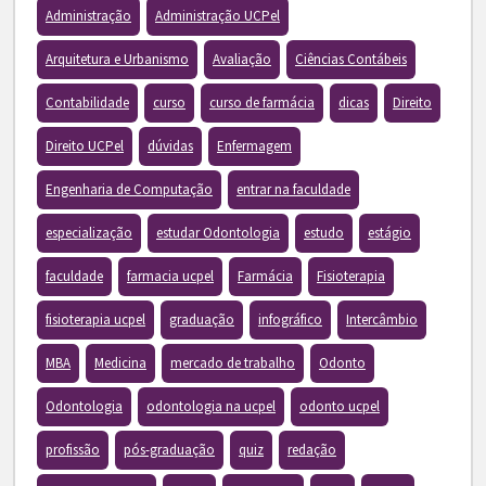
Administração
Administração UCPel
Arquitetura e Urbanismo
Avaliação
Ciências Contábeis
Contabilidade
curso
curso de farmácia
dicas
Direito
Direito UCPel
dúvidas
Enfermagem
Engenharia de Computação
entrar na faculdade
especialização
estudar Odontologia
estudo
estágio
faculdade
farmacia ucpel
Farmácia
Fisioterapia
fisioterapia ucpel
graduação
infográfico
Intercâmbio
MBA
Medicina
mercado de trabalho
Odonto
Odontologia
odontologia na ucpel
odonto ucpel
profissão
pós-graduação
quiz
redação