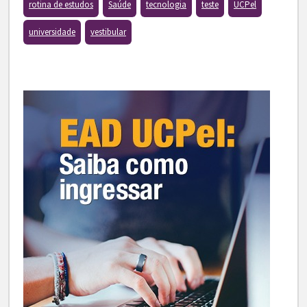
rotina de estudos
Saúde
tecnologia
teste
UCPel
universidade
vestibular