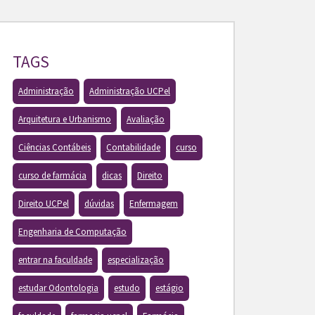
TAGS
Administração
Administração UCPel
Arquitetura e Urbanismo
Avaliação
Ciências Contábeis
Contabilidade
curso
curso de farmácia
dicas
Direito
Direito UCPel
dúvidas
Enfermagem
Engenharia de Computação
entrar na faculdade
especialização
estudar Odontologia
estudo
estágio