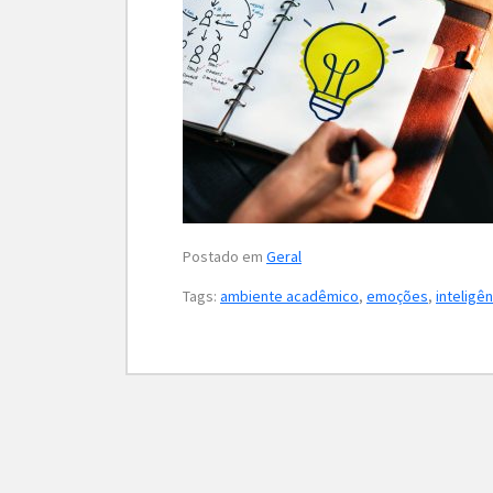
Postado em
Geral
Tags:
ambiente acadêmico
,
emoções
,
inteligê