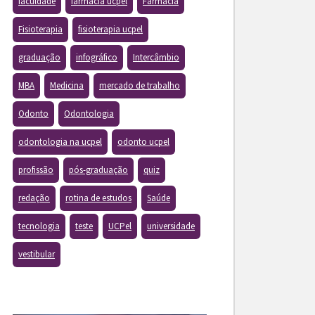
faculdade
farmacia ucpel
Farmácia
Fisioterapia
fisioterapia ucpel
graduação
infográfico
Intercâmbio
MBA
Medicina
mercado de trabalho
Odonto
Odontologia
odontologia na ucpel
odonto ucpel
profissão
pós-graduação
quiz
redação
rotina de estudos
Saúde
tecnologia
teste
UCPel
universidade
vestibular