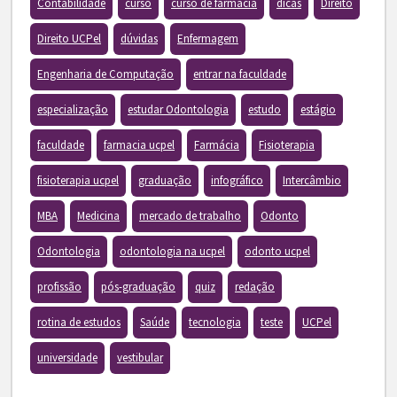
Contabilidade
curso
curso de farmácia
dicas
Direito
Direito UCPel
dúvidas
Enfermagem
Engenharia de Computação
entrar na faculdade
especialização
estudar Odontologia
estudo
estágio
faculdade
farmacia ucpel
Farmácia
Fisioterapia
fisioterapia ucpel
graduação
infográfico
Intercâmbio
MBA
Medicina
mercado de trabalho
Odonto
Odontologia
odontologia na ucpel
odonto ucpel
profissão
pós-graduação
quiz
redação
rotina de estudos
Saúde
tecnologia
teste
UCPel
universidade
vestibular