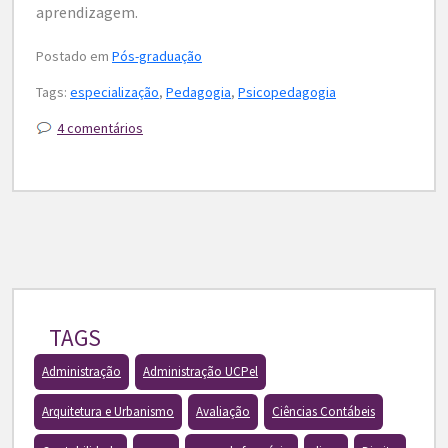
aprendizagem.
Postado em
Pós-graduação
Tags:
especialização
,
Pedagogia
,
Psicopedagogia
4 comentários
TAGS
Administração
Administração UCPel
Arquitetura e Urbanismo
Avaliação
Ciências Contábeis