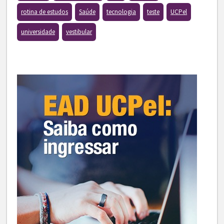
rotina de estudos
Saúde
tecnologia
teste
UCPel
universidade
vestibular