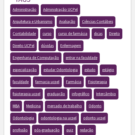
Administração
Administração UCPel
Arquitetura e Urbanismo
Avaliação
Ciências Contábeis
Contabilidade
curso
curso de farmácia
dicas
Direito
Direito UCPel
dúvidas
Enfermagem
Engenharia de Computação
entrar na faculdade
especialização
estudar Odontologia
estudo
estágio
faculdade
farmacia ucpel
Farmácia
Fisioterapia
fisioterapia ucpel
graduação
infográfico
Intercâmbio
MBA
Medicina
mercado de trabalho
Odonto
Odontologia
odontologia na ucpel
odonto ucpel
profissão
pós-graduação
quiz
redação