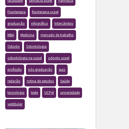
faculdade
farmacia ucpel
Farmácia
Fisioterapia
fisioterapia ucpel
graduação
infográfico
Intercâmbio
MBA
Medicina
mercado de trabalho
Odonto
Odontologia
odontologia na ucpel
odonto ucpel
profissão
pós-graduação
quiz
redação
rotina de estudos
Saúde
tecnologia
teste
UCPel
universidade
vestibular