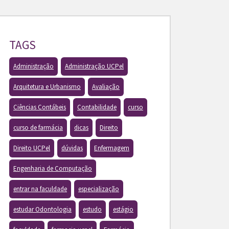
TAGS
Administração
Administração UCPel
Arquitetura e Urbanismo
Avaliação
Ciências Contábeis
Contabilidade
curso
curso de farmácia
dicas
Direito
Direito UCPel
dúvidas
Enfermagem
Engenharia de Computação
entrar na faculdade
especialização
estudar Odontologia
estudo
estágio