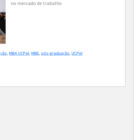
no mercado de trabalho
ação
,
MBA UCPel
,
MBE
,
pós-graduação
,
UCPel