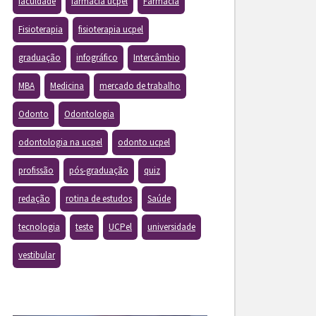
faculdade
farmacia ucpel
Farmácia
Fisioterapia
fisioterapia ucpel
graduação
infográfico
Intercâmbio
MBA
Medicina
mercado de trabalho
Odonto
Odontologia
odontologia na ucpel
odonto ucpel
profissão
pós-graduação
quiz
redação
rotina de estudos
Saúde
tecnologia
teste
UCPel
universidade
vestibular