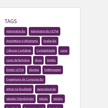
TAGS
Administração
Administração UCPel
Arquitetura e Urbanismo
Avaliação
Ciências Contábeis
Contabilidade
curso
curso de farmácia
dicas
Direito
Direito UCPel
dúvidas
Enfermagem
Engenharia de Computação
entrar na faculdade
especialização
estudar Odontologia
estudo
estágio