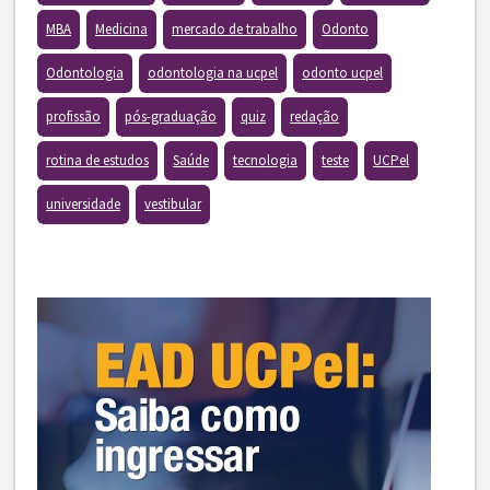
MBA
Medicina
mercado de trabalho
Odonto
Odontologia
odontologia na ucpel
odonto ucpel
profissão
pós-graduação
quiz
redação
rotina de estudos
Saúde
tecnologia
teste
UCPel
universidade
vestibular