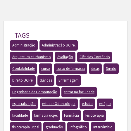
TAGS
Administração
Administração UCPel
Arquitetura e Urbanismo
Avaliação
Ciências Contábeis
Contabilidade
curso
curso de farmácia
dicas
Direito
Direito UCPel
dúvidas
Enfermagem
Engenharia de Computação
entrar na faculdade
especialização
estudar Odontologia
estudo
estágio
faculdade
farmacia ucpel
Farmácia
Fisioterapia
fisioterapia ucpel
graduação
infográfico
Intercâmbio