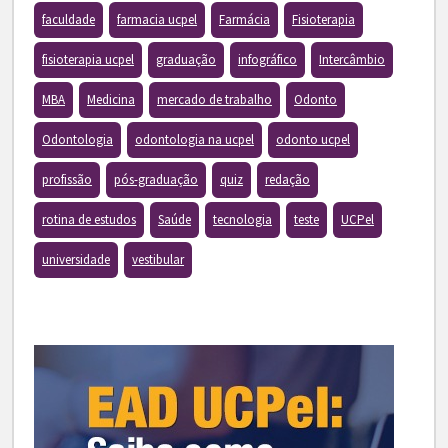
faculdade
farmacia ucpel
Farmácia
Fisioterapia
fisioterapia ucpel
graduação
infográfico
Intercâmbio
MBA
Medicina
mercado de trabalho
Odonto
Odontologia
odontologia na ucpel
odonto ucpel
profissão
pós-graduação
quiz
redação
rotina de estudos
Saúde
tecnologia
teste
UCPel
universidade
vestibular