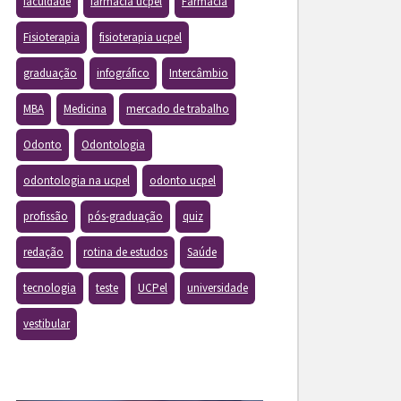
faculdade
farmacia ucpel
Farmácia
Fisioterapia
fisioterapia ucpel
graduação
infográfico
Intercâmbio
MBA
Medicina
mercado de trabalho
Odonto
Odontologia
odontologia na ucpel
odonto ucpel
profissão
pós-graduação
quiz
redação
rotina de estudos
Saúde
tecnologia
teste
UCPel
universidade
vestibular