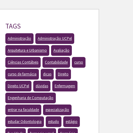
TAGS
Administração
Administração UCPel
Arquitetura e Urbanismo
Avaliação
Ciências Contábeis
Contabilidade
curso
curso de farmácia
dicas
Direito
Direito UCPel
dúvidas
Enfermagem
Engenharia de Computação
entrar na faculdade
especialização
estudar Odontologia
estudo
estágio