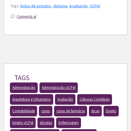
Tags:
bolsa de estudos
,
diploma
,
graduação
,
UCPel
Comenta aí
TAGS
Administração
Administração UCPel
Arquitetura e Urbanismo
Avaliação
Ciências Contábeis
Contabilidade
curso
curso de farmácia
dicas
Direito
Direito UCPel
dúvidas
Enfermagem