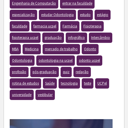
Engenharia de Computação
entrar na faculdade
especialização
estudar Odontologia
estudo
estágio
faculdade
farmacia ucpel
Farmácia
Fisioterapia
fisioterapia ucpel
graduação
infográfico
Intercâmbio
MBA
Medicina
mercado de trabalho
Odonto
Odontologia
odontologia na ucpel
odonto ucpel
profissão
pós-graduação
quiz
redação
rotina de estudos
Saúde
tecnologia
teste
UCPel
universidade
vestibular