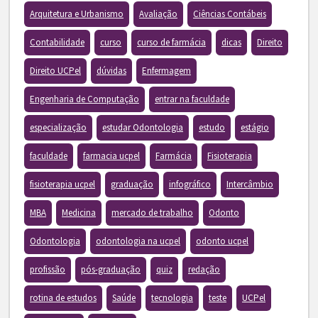
Arquitetura e Urbanismo
Avaliação
Ciências Contábeis
Contabilidade
curso
curso de farmácia
dicas
Direito
Direito UCPel
dúvidas
Enfermagem
Engenharia de Computação
entrar na faculdade
especialização
estudar Odontologia
estudo
estágio
faculdade
farmacia ucpel
Farmácia
Fisioterapia
fisioterapia ucpel
graduação
infográfico
Intercâmbio
MBA
Medicina
mercado de trabalho
Odonto
Odontologia
odontologia na ucpel
odonto ucpel
profissão
pós-graduação
quiz
redação
rotina de estudos
Saúde
tecnologia
teste
UCPel