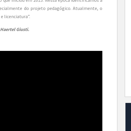
pecialmente do projeto pedagógico. Atualmente, o
e licenciatura”.
Haertel Giusti.