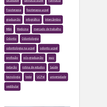
faculdade
farmacia ucpel
Farmácia
Fisioterapia
fisioterapia ucpel
graduação
infográfico
Intercâmbio
MBA
Medicina
mercado de trabalho
Odonto
Odontologia
odontologia na ucpel
odonto ucpel
profissão
pós-graduação
quiz
redação
rotina de estudos
Saúde
tecnologia
teste
UCPel
universidade
vestibular