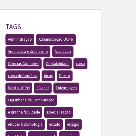
TAGS
Administração
Administração UCPel
Arquitetura e Urbanismo
Avaliação
Ciências Contábeis
Contabilidade
curso
curso de farmácia
dicas
Direito
Direito UCPel
dúvidas
Enfermagem
Engenharia de Computação
entrar na faculdade
especialização
estudar Odontologia
estudo
estágio