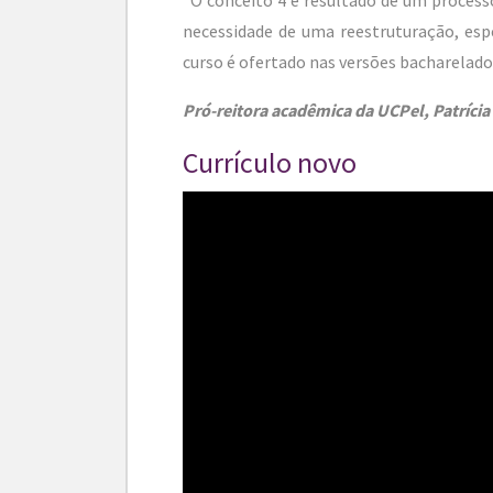
necessidade de uma reestruturação, es
curso é ofertado nas versões bacharelado 
Pró-reitora acadêmica da UCPel, Patrícia 
Currículo novo