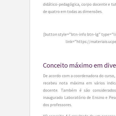
didático-pedagógica, corpo docente e tut
de quatro em todas as dimensões.
[button style=”btn-info btn-lg” type=”li
link=”https://materiais.ucpe
Conceito máximo em dive
De acordo com a coordenadora do curso, 
recebeu nota máxima em vários indicad
docente. Também é são considerados
inaugurado Laboratório de Ensino e Pesq
dos professores.
“O conceito 4 é resultado de um process