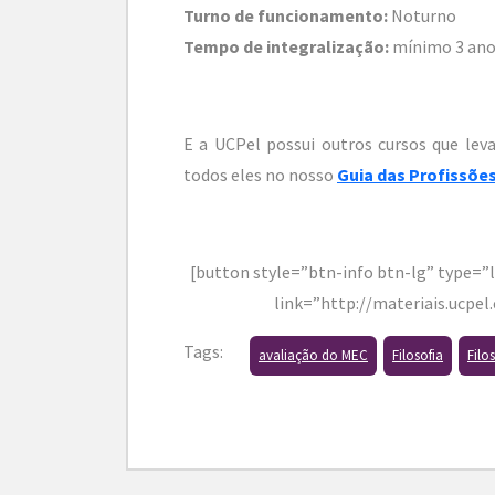
Turno de funcionamento:
Noturno
Tempo de integralização:
mínimo 3 anos
E a UCPel possui outros cursos que lev
todos eles no nosso
Guia das Profissõe
[button style=”btn-info btn-lg” type=”l
link=”http://materiais.ucpel.
Tags:
avaliação do MEC
Filosofia
Filo