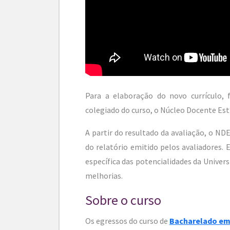
Para a elaboração do novo currículo
colegiado do curso, o Núcleo Docente Est
A partir do resultado da avaliação, o ND
do relatório emitido pelos avaliadores.
específica das potencialidades da Univer
melhorias.
Sobre o curso
Os egressos do curso de
Bacharelado em 