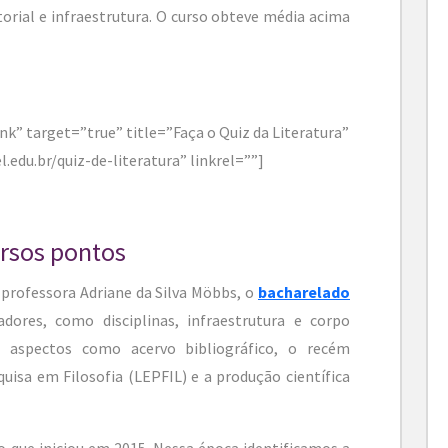
orial e infraestrutura. O curso obteve média acima
nk” target=”true” title=”Faça o Quiz da Literatura”
l.edu.br/quiz-de-literatura” linkrel=””]
rsos pontos
professora Adriane da Silva Möbbs, o
bacharelado
ores, como disciplinas, infraestrutura e corpo
 aspectos como acervo bibliográfico, o recém
uisa em Filosofia (LEPFIL) e a produção científica
o que iniciou em 2015. Nessa época identificamos a