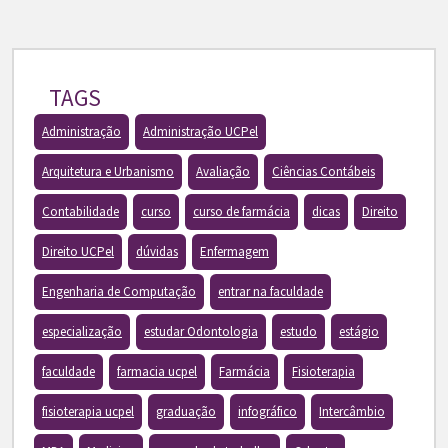
TAGS
Administração
Administração UCPel
Arquitetura e Urbanismo
Avaliação
Ciências Contábeis
Contabilidade
curso
curso de farmácia
dicas
Direito
Direito UCPel
dúvidas
Enfermagem
Engenharia de Computação
entrar na faculdade
especialização
estudar Odontologia
estudo
estágio
faculdade
farmacia ucpel
Farmácia
Fisioterapia
fisioterapia ucpel
graduação
infográfico
Intercâmbio