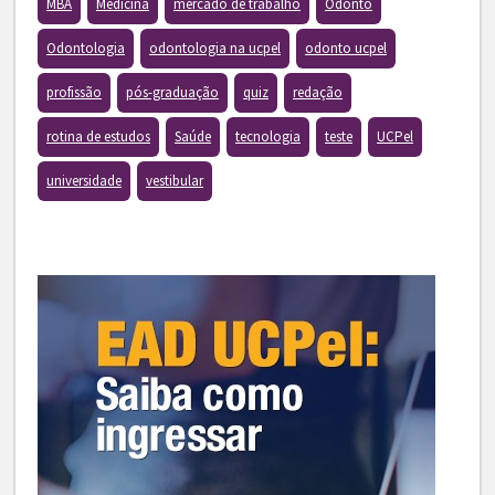
MBA
Medicina
mercado de trabalho
Odonto
Odontologia
odontologia na ucpel
odonto ucpel
profissão
pós-graduação
quiz
redação
rotina de estudos
Saúde
tecnologia
teste
UCPel
universidade
vestibular