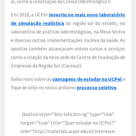
aí, como a construção da Clínica Odontológica II.
Em 2018, a UCPel
investiu no mais novo laboratório
de simulação realística
da região sul do estado, no
laboratório de práticas odontológicas, na Mesa Sectra
e diversas outras implementações na área da saúde. As
apostas também alcançaram outros cursos e serviços
como a criação da nova sede do Centro de Incubação de
Empresas da Região Sul (Ciemsul).
Saiba mais sobre as
vantagens de estudar na UCPel
e
fique de olho no nosso próximo
processo seletivo
.
[button style=”btn-info btn-lg” type=”link”
target=”true” title=”Quer estudar na UCPel?”
link=”http://materiais.ucpel.edu.br/interesse-