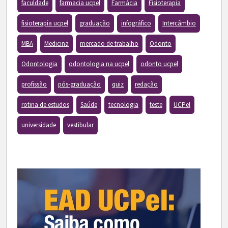
faculdade
farmacia ucpel
Farmácia
Fisioterapia
fisioterapia ucpel
graduação
infográfico
Intercâmbio
MBA
Medicina
mercado de trabalho
Odonto
Odontologia
odontologia na ucpel
odonto ucpel
profissão
pós-graduação
quiz
redação
rotina de estudos
Saúde
tecnologia
teste
UCPel
universidade
vestibular