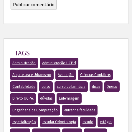
TAGS
Administração
Administração UCPel
Arquitetura e Urbanismo
Avaliação
Ciências Contábeis
Contabilidade
curso
curso de farmácia
dicas
Direito
Direito UCPel
dúvidas
Enfermagem
Engenharia de Computação
entrar na faculdade
especialização
estudar Odontologia
estudo
estágio