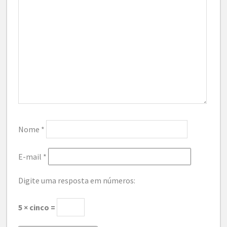
Nome
*
E-mail
*
Digite uma resposta em números:
5 × cinco =