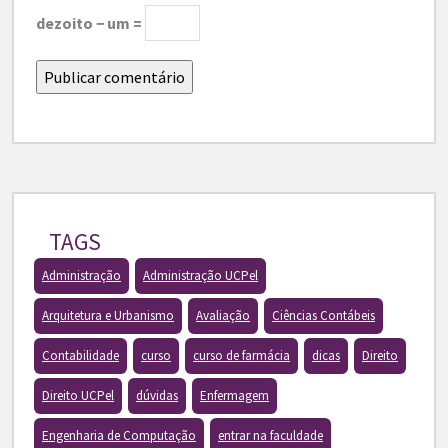
dezoito − um =
TAGS
Administração
Administração UCPel
Arquitetura e Urbanismo
Avaliação
Ciências Contábeis
Contabilidade
curso
curso de farmácia
dicas
Direito
Direito UCPel
dúvidas
Enfermagem
Engenharia de Computação
entrar na faculdade