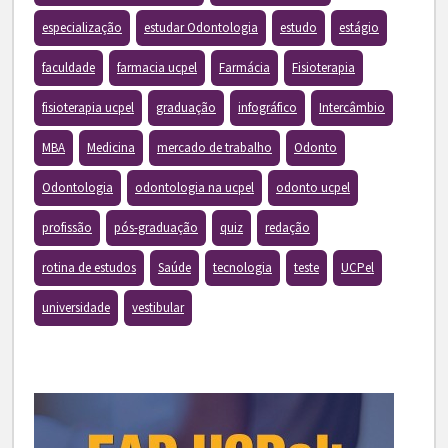
especialização
estudar Odontologia
estudo
estágio
faculdade
farmacia ucpel
Farmácia
Fisioterapia
fisioterapia ucpel
graduação
infográfico
Intercâmbio
MBA
Medicina
mercado de trabalho
Odonto
Odontologia
odontologia na ucpel
odonto ucpel
profissão
pós-graduação
quiz
redação
rotina de estudos
Saúde
tecnologia
teste
UCPel
universidade
vestibular