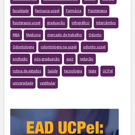
faculdade
farmacia ucpel
Farmácia
Fisioterapia
fisioterapia ucpel
graduação
infográfico
Intercâmbio
MBA
Medicina
mercado de trabalho
Odonto
Odontologia
odontologia na ucpel
odonto ucpel
profissão
pós-graduação
quiz
redação
rotina de estudos
Saúde
tecnologia
teste
UCPel
universidade
vestibular