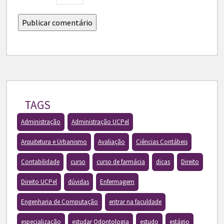
TAGS
Administração
Administração UCPel
Arquitetura e Urbanismo
Avaliação
Ciências Contábeis
Contabilidade
curso
curso de farmácia
dicas
Direito
Direito UCPel
dúvidas
Enfermagem
Engenharia de Computação
entrar na faculdade
especialização
estudar Odontologia
estudo
estágio