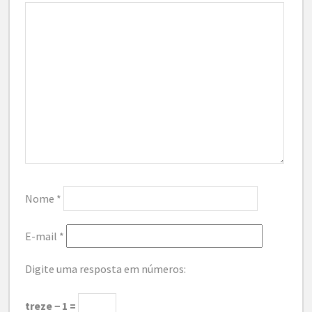
Nome
*
E-mail
*
Digite uma resposta em números:
treze − 1 =