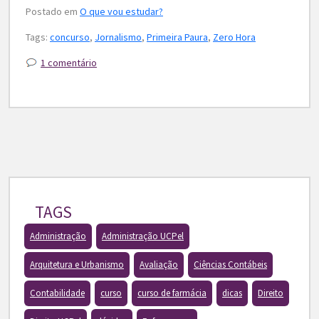
Postado em
O que vou estudar?
Tags:
concurso
,
Jornalismo
,
Primeira Paura
,
Zero Hora
1 comentário
TAGS
Administração
Administração UCPel
Arquitetura e Urbanismo
Avaliação
Ciências Contábeis
Contabilidade
curso
curso de farmácia
dicas
Direito