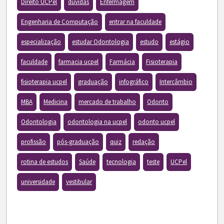
Direito UCPel
dúvidas
Enfermagem
Engenharia de Computação
entrar na faculdade
especialização
estudar Odontologia
estudo
estágio
faculdade
farmacia ucpel
Farmácia
Fisioterapia
fisioterapia ucpel
graduação
infográfico
Intercâmbio
MBA
Medicina
mercado de trabalho
Odonto
Odontologia
odontologia na ucpel
odonto ucpel
profissão
pós-graduação
quiz
redação
rotina de estudos
Saúde
tecnologia
teste
UCPel
universidade
vestibular