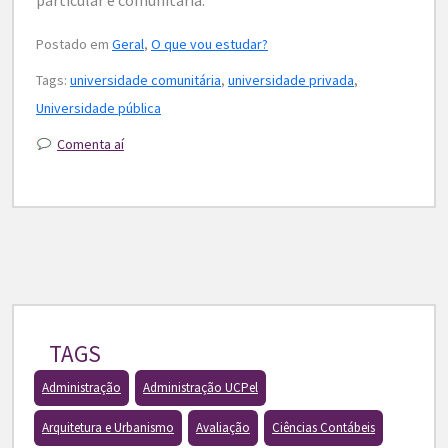
Postado em
Geral
,
O que vou estudar?
Tags:
universidade comunitária
,
universidade privada
,
Universidade pública
Comenta aí
TAGS
Administração
Administração UCPel
Arquitetura e Urbanismo
Avaliação
Ciências Contábeis