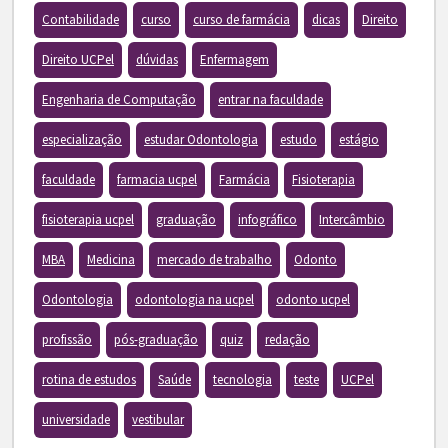
Contabilidade
curso
curso de farmácia
dicas
Direito
Direito UCPel
dúvidas
Enfermagem
Engenharia de Computação
entrar na faculdade
especialização
estudar Odontologia
estudo
estágio
faculdade
farmacia ucpel
Farmácia
Fisioterapia
fisioterapia ucpel
graduação
infográfico
Intercâmbio
MBA
Medicina
mercado de trabalho
Odonto
Odontologia
odontologia na ucpel
odonto ucpel
profissão
pós-graduação
quiz
redação
rotina de estudos
Saúde
tecnologia
teste
UCPel
universidade
vestibular