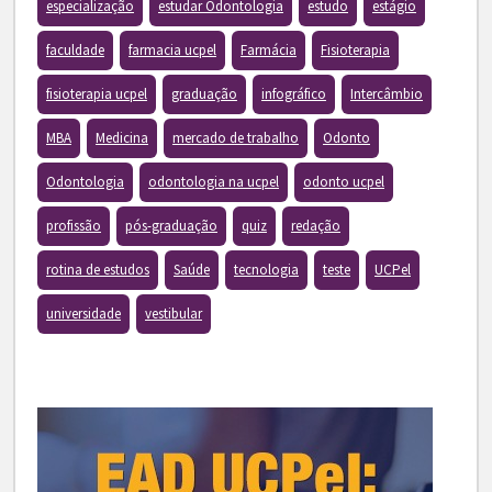
especialização
estudar Odontologia
estudo
estágio
faculdade
farmacia ucpel
Farmácia
Fisioterapia
fisioterapia ucpel
graduação
infográfico
Intercâmbio
MBA
Medicina
mercado de trabalho
Odonto
Odontologia
odontologia na ucpel
odonto ucpel
profissão
pós-graduação
quiz
redação
rotina de estudos
Saúde
tecnologia
teste
UCPel
universidade
vestibular