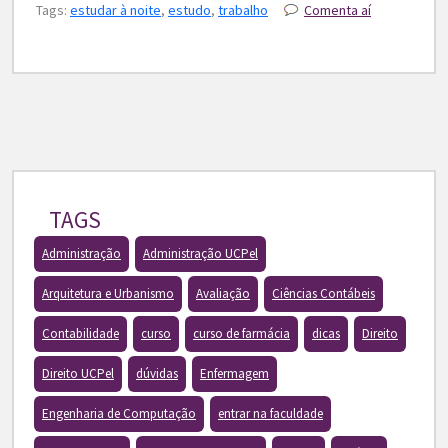
Tags:
estudar à noite
,
estudo
,
trabalho
Comenta aí
TAGS
Administração
Administração UCPel
Arquitetura e Urbanismo
Avaliação
Ciências Contábeis
Contabilidade
curso
curso de farmácia
dicas
Direito
Direito UCPel
dúvidas
Enfermagem
Engenharia de Computação
entrar na faculdade