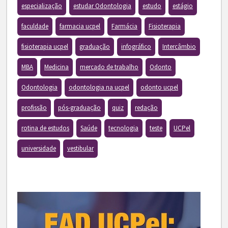
especialização
estudar Odontologia
estudo
estágio
faculdade
farmacia ucpel
Farmácia
Fisioterapia
fisioterapia ucpel
graduação
infográfico
Intercâmbio
MBA
Medicina
mercado de trabalho
Odonto
Odontologia
odontologia na ucpel
odonto ucpel
profissão
pós-graduação
quiz
redação
rotina de estudos
Saúde
tecnologia
teste
UCPel
universidade
vestibular