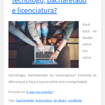
e licenciatura?
Você
está na
dúvida
entre
um
curso
tecnólogo, bacharelado ou licenciatura? Entenda as
diferenças e faça a sua escolha com tranquilidade.
Postado em
O que vou estudar?
Tags:
bacharelado
,
licenciatura
,
tecólogo
,
vestibular