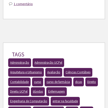
1 comentário
TAGS
Administração
Administração UCPel
Arquitetura e Urbanismo
Avaliação
Ciências Contábeis
Contabilidade
curso
curso de farmácia
dicas
Direito
Direito UCPel
dúvidas
Enfermagem
Engenharia de Computação
entrar na faculdade