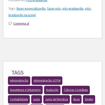
Tags:
fazer especialização
,
fazer pós
,
pós-graduação
,
pós-
graduação na ucpel
Comenta aí
TAGS
Administração
Administração UCPel
Arquitetura e Urbanismo
Avaliação
Ciências Contábeis
Contabilidade
curso
curso de farmácia
dicas
Direito