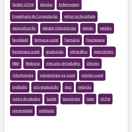
Direito UCPel
dúvidas
Enfermagem
Engenharia de Computação
entrar na faculdade
especialização
estudar Odontologia
estudo
estágio
faculdade
farmacia ucpel
Farmácia
Fisioterapia
fisioterapia ucpel
graduação
infográfico
Intercâmbio
MBA
Medicina
mercado de trabalho
Odonto
Odontologia
odontologia na ucpel
odonto ucpel
profissão
pós-graduação
quiz
redação
rotina de estudos
Saúde
tecnologia
teste
UCPel
universidade
vestibular