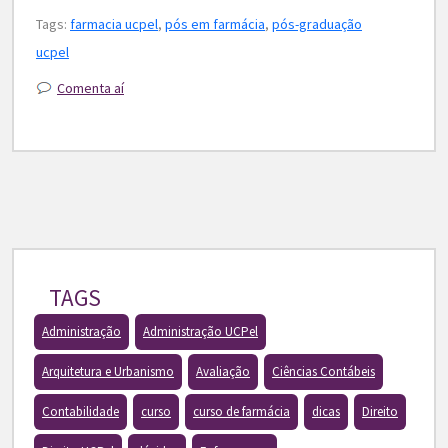
Tags:
farmacia ucpel
,
pós em farmácia
,
pós-graduação
ucpel
Comenta aí
TAGS
Administração
Administração UCPel
Arquitetura e Urbanismo
Avaliação
Ciências Contábeis
Contabilidade
curso
curso de farmácia
dicas
Direito