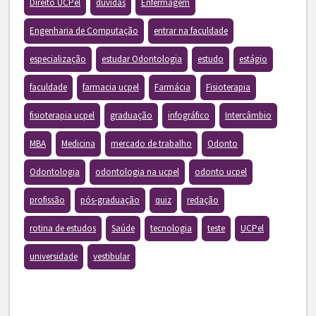
Direito UCPel
dúvidas
Enfermagem
Engenharia de Computação
entrar na faculdade
especialização
estudar Odontologia
estudo
estágio
faculdade
farmacia ucpel
Farmácia
Fisioterapia
fisioterapia ucpel
graduação
infográfico
Intercâmbio
MBA
Medicina
mercado de trabalho
Odonto
Odontologia
odontologia na ucpel
odonto ucpel
profissão
pós-graduação
quiz
redação
rotina de estudos
Saúde
tecnologia
teste
UCPel
universidade
vestibular