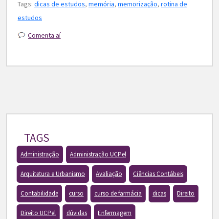
Tags:
dicas de estudos
,
memória
,
memorização
,
rotina de
estudos
Comenta aí
TAGS
Administração
Administração UCPel
Arquitetura e Urbanismo
Avaliação
Ciências Contábeis
Contabilidade
curso
curso de farmácia
dicas
Direito
Direito UCPel
dúvidas
Enfermagem