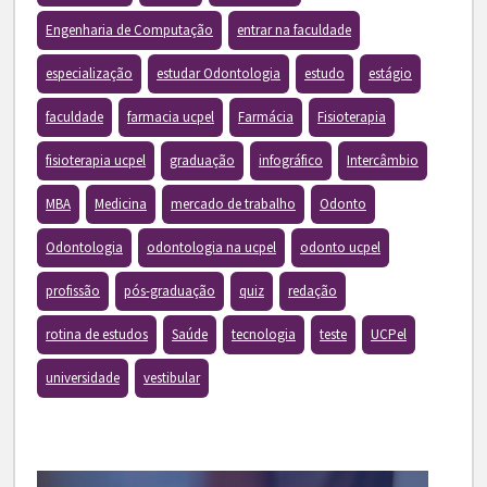
Engenharia de Computação
entrar na faculdade
especialização
estudar Odontologia
estudo
estágio
faculdade
farmacia ucpel
Farmácia
Fisioterapia
fisioterapia ucpel
graduação
infográfico
Intercâmbio
MBA
Medicina
mercado de trabalho
Odonto
Odontologia
odontologia na ucpel
odonto ucpel
profissão
pós-graduação
quiz
redação
rotina de estudos
Saúde
tecnologia
teste
UCPel
universidade
vestibular